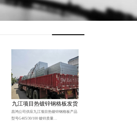
九江项目热镀锌钢格板发货
栏杆扶手及楼梯踏步工
鸿公司供应九江项目热镀锌钢格板产品
钢结构平台为了安全通常周围都会装扶
号G405/30/100 镀锌质量…
栏杆，无锡昌鸿钢格板有限公…