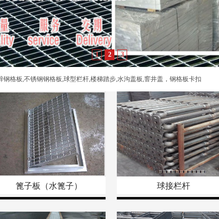
1
2
3
钢格板,不锈钢钢格板,球型栏杆,楼梯踏步,水沟盖板,窨井盖，钢格板卡扣
篦子板（水篦子）
球接栏杆