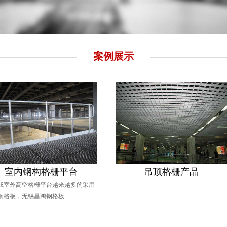
案例展示
钢构格栅平台
吊顶格栅产品
空格栅平台越来越多的采用
昌
无锡昌鸿钢格板…
型