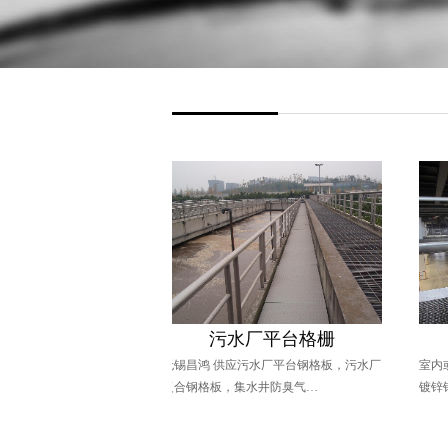
踏步工程
污水厂平台格栅
室内
围都会装扶手
无锡昌鸿 供应污水厂平台钢格板，污水厂
室内或室外高
公…
复合钢格板，集水井防臭气…
镀锌钢格板，