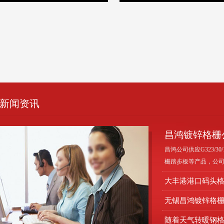
新闻资讯
昌鸿镀锌格栅公司
昌鸿公司供应G323/
栅踏步板等产品，公
大丰港港口码头
无锡昌鸿镀锌格栅
随着天气转暖钢