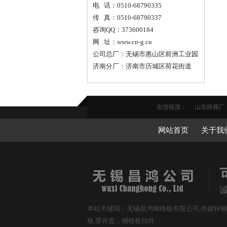
电 话：0510-68790335
传 真：0510-68790337
咨询QQ：373600184
网 址：www.cn-g.cn
公司总厂：无锡市惠山区前洲工业园
济南分厂：济南市历城区荷花街道
友情链接：
山东格栅厂
网站首页
关于我
本站关键词：无锡昌鸿钢格板有限公司,热镀锌钢格
板,窨井盖，钢格板扣件