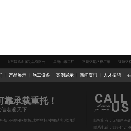
山东昌旭金属制品有限公
昌鸿山东工厂
不锈钢钢格板厂家
镀锌钢
们
产品展示
施工设备
案例展示
新闻资讯
人才招聘
可靠承载重托！
诚信走遍天下
板,不锈钢钢格板,球型栏杆,楼梯踏步,水沟盖
版权所有：无锡昌鸿
联系电话：138-1424-6