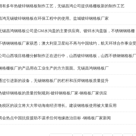
拥有多年热镀锌钢格板制作工艺，无锡昌鸿公司提供格栅板新的制作工艺
昌鸿无锡镀锌钢格板在环保工程中的使用。盐城镀锌钢格板厂家
无锡昌鸿钢格板公司是GM水沟盖的主要供应商。镀锌水沟盖版，不锈钢钢格栅
不锈钢钢格板厂家获悉；澳大利亚卫星站不再与中国续约，航天环球合作事业
公司山西项目格栅分解制作正在进行中，山西镀锌钢格板，山西不锈钢钢格板
钢格栅板厂的产品用在工业生产的方方面面。无锡昌鸿钢格板厂
通过引进新的设备，无锡钢格板厂的栏杆和压焊钢格板质量提升
热镀锌钢格板的质量控制规则-镀锌钢格板厂家-钢格板厂家供应
免税区的设立将大大带动海南经济增长。建设钢格板使用被大量应用
两会热点中国抗疫援助不谋求任何地缘政治目标 -钢格板厂家新闻